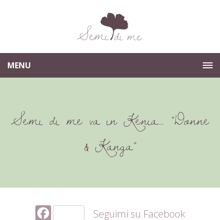
MENU
Semi di me va in Kenia… “Donne
& Kanga”
Facebook
Seguimi su Facebook