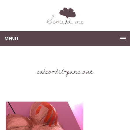
MENU
calco-del-pancione