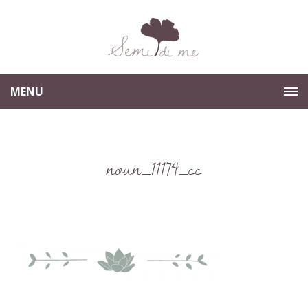
MENU
noun_11174_cc