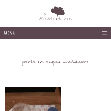
MENU
parto-in-acqua-accessori