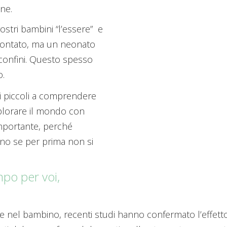
ne.
vostri bambini “l’essere” e
 scontato, ma un neonato
confini. Questo spesso
o.
 i piccoli a comprendere
esplorare il mondo con
importante, perché
no se per prima non si
o per voi,
e nel bambino, recenti studi hanno confermato l’effetto