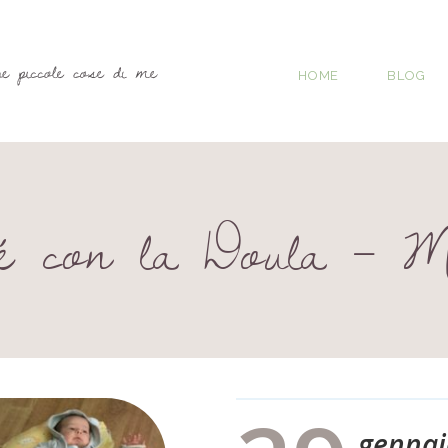
HOME
BLOG
é con la Doula – M
gennai