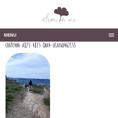
MENU
c069c4b0-a823-4835-8ba4-d1af6d462153