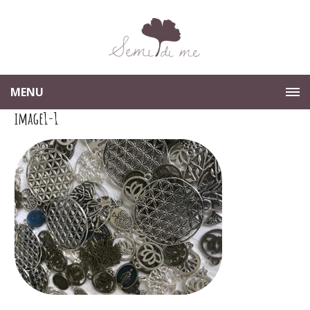
MENU
image1-1